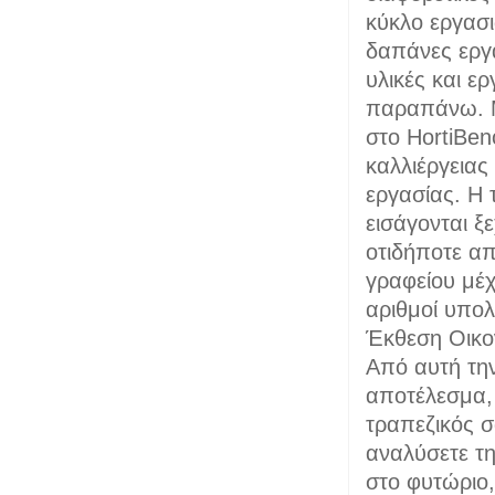
κύκλο εργασι
δαπάνες εργα
υλικές και ε
παραπάνω. Μ
στο HortiBen
καλλιέργειας
εργασίας. Η 
εισάγονται ξ
οτιδήποτε απ
γραφείου μέχ
αριθμοί υπολ
Έκθεση Οικον
Από αυτή την
αποτέλεσμα, 
τραπεζικός σ
αναλύσετε τη
στο φυτώριο