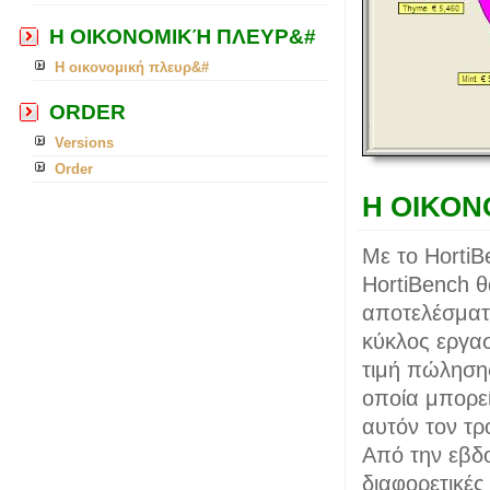
Η ΟΙΚΟΝΟΜΙΚΉ ΠΛΕΥΡ&#
Η οικονομική πλευρ&#
ORDER
Versions
Order
Η ΟΙΚΟΝ
Με το HortiB
HortiBench θ
αποτελέσματ
κύκλος εργασ
τιμή πώλησης
οποία μπορεί
αυτόν τον τρ
Από την εβδο
διαφορετικές