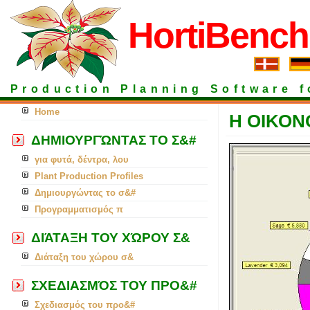
HortiBench
Production Planning Software 
Home
Η ΟΙΚΟΝ
ΔΗΜΙΟΥΡΓΏΝΤΑΣ ΤΟ Σ&#
για φυτά, δέντρα, λου
Plant Production Profiles
Δημιουργώντας το σ&#
Προγραμματισμός π
ΔΙΆΤΑΞΗ ΤΟΥ ΧΏΡΟΥ Σ&
Διάταξη του χώρου σ&
ΣΧΕΔΙΑΣΜΌΣ ΤΟΥ ΠΡΟ&#
Σχεδιασμός του προ&#